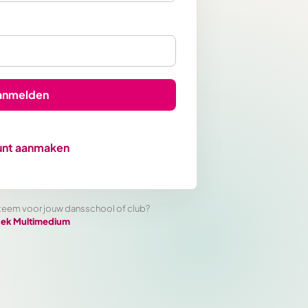
anmelden
nt aanmaken
teem voor jouw dansschool of club?
ek Multimedium