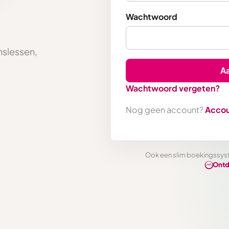
Wachtwoord
nslessen,
A
Wachtwoord vergeten?
Nog geen account?
Accou
Ook een slim boekingssys
Ontd